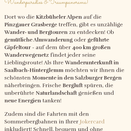
Wanderparadies & Traumpanorama!
Dort wo die
Kitzbüheler Alpen
auf die
Pinzgauer Grasberge
treffen, gibt es unzählige
Wander- und Bergtouren
zu entdecken! Ob
gemütliche Almwanderung
oder
geführte
Gipfeltour
- auf dem über
400 km großen
Wanderwegenetz
findet jeder seine
Lieblingsroute! Als Ihre
Wanderunterkunft in
Saalbach-Hinterglemm
möchten wir Ihnen die
schönsten
Momente in den Salzburger Bergen
näherbringen. Frische
Bergluft
spüren, die
unberührte
Naturlandschaft
genießen und
neue Energien
tanken!
Zudem sind die Fahrten mit den
Sommerbergbahnen in Ihrer
Jokercard
inkludiert! Schnell, bequem und ohne