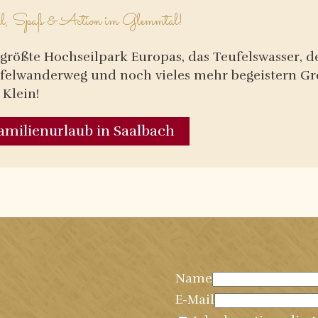
l, Spaß & Action im Glemmtal!
größte Hochseilpark Europas, das Teufelswasser, d
felwanderweg und noch vieles mehr begeistern Gr
Klein!
amilienurlaub in Saalbach
Name
E-Mail