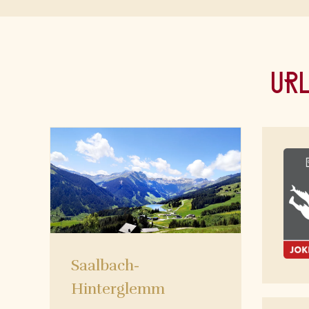
Url
Saalbach-
Hinterglemm