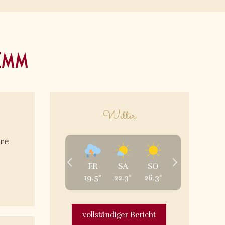
lemm
Wetter
re
FR
SA
SO
19.5
°
22.3
°
26.3
°
vollständiger Bericht