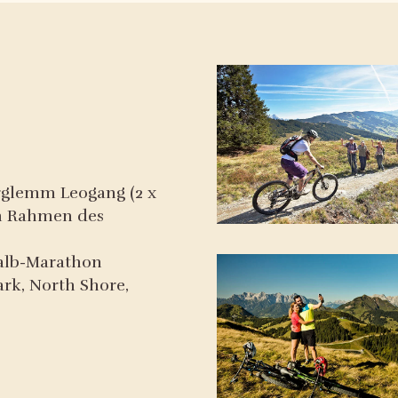
rglemm Leogang (2 x
im Rahmen des
alb-Marathon
Park, North Shore,