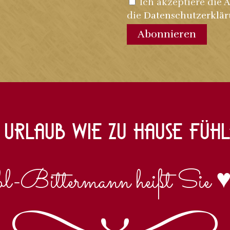
Ich akzeptiere die
A
die
Datenschutzerklä
Abonnieren
 Urlaub wie zu Hause füh
l-Bittermann heißt Sie
♥