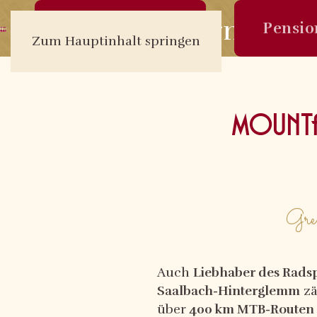
Urlaub sichern:
Online Buchen
Pensio
Zum Hauptinhalt springen
Mounta
Gren
Auch
Liebhaber des Rads
Saalbach-Hinterglemm
zä
über
400 km MTB-Routen