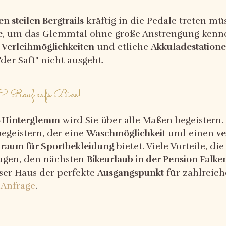
en steilen Bergtrails
kräftig in die Pedale treten mü
e
, um das Glemmtal ohne große Anstrengung kenne
n
Verleihmöglichkeiten
und etliche
Akkuladestation
der Saft" nicht ausgeht.
ch? Rauf aufs Bike!
h-Hinterglemm
wird Sie über alle Maßen begeistern.
egeistern, der eine
Waschmöglichkeit
und einen
ve
raum für Sportbekleidung
bietet. Viele Vorteile, di
ugen, den nächsten
Bikeurlaub in der Pension Falke
ser Haus der perfekte
Ausgangspunkt
für zahlreich
 Anfrage
.