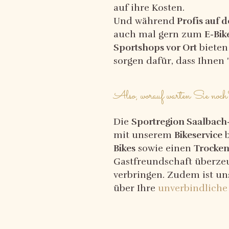
auf ihre Kosten.
Und während
Profis auf d
auch mal gern zum
E-Bik
Sportshops vor Ort
biete
sorgen dafür, dass Ihnen "
Also, worauf warten Sie no
Die
Sportregion Saalbac
mit unserem
Bikeservice
b
Bikes
sowie einen
Trocken
Gastfreundschaft überze
verbringen. Zudem ist un
über Ihre
unverbindliche