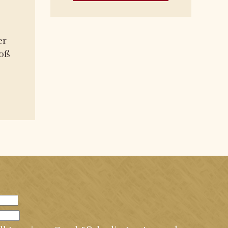
er
oß