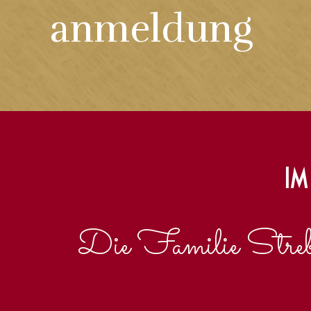
anmeldung
Im
Die Familie Streb