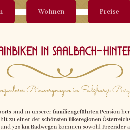
n
Wohnen
Preise
Anfrage 
inbiken in Saalbach-Hint
zenloses Bikevergnügen in Salzburgs Berg
ports
sind in unserer
familiengeführten Pension
her
hlt zu einer der
schönsten Bikeregionen Österreich
und
720 km Radwegen
kommen sowohl
Freerider
a