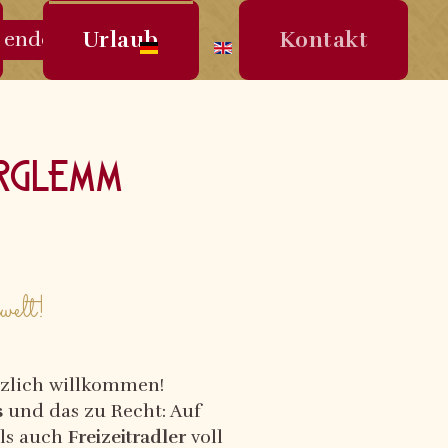
Urlaub
Kontakt
senden
erglemm
welt!
zlich willkommen!
s
und das zu Recht: Auf
ls auch
Freizeitradler
voll