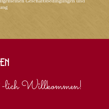
llgemeinen Geschäftsbedingungen
und
rung
len
-
lich Willkommen!