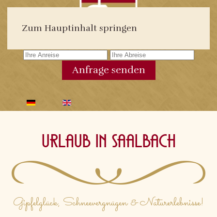
Urlaub sichern:
Zum Hauptinhalt springen
Anfrage senden
Urlaub in Saalbach
Gipfelglück, Schneevergnügen & Naturerlebnisse!