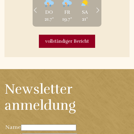
DO
FR
SA
21.7
°
19.7
°
21
°
vollständiger Bericht
Newsletter
anmeldung
Name