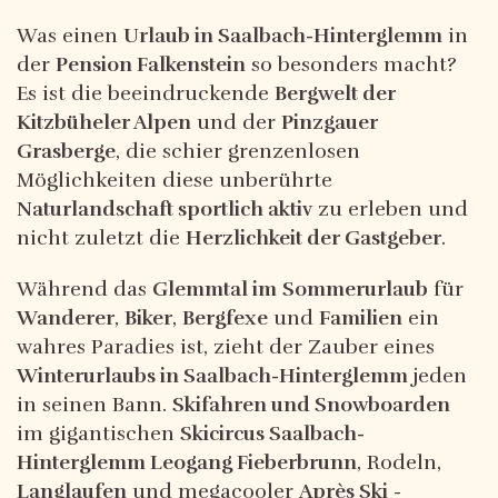
Was einen
Urlaub in Saalbach-Hinterglemm
in
der
Pension Falkenstein
so besonders macht?
Es ist die beeindruckende
Bergwelt der
Kitzbüheler Alpen
und der
Pinzgauer
Grasberge
, die schier grenzenlosen
Möglichkeiten diese unberührte
Naturlandschaft sportlich aktiv
zu erleben und
nicht zuletzt die
Herzlichkeit der Gastgeber
.
Während das
Glemmtal im
Sommerurlaub
für
Wanderer
,
Biker
,
Bergfexe
und
Familien
ein
wahres Paradies ist, zieht der Zauber eines
Winterurlaubs in Saalbach-Hinterglemm
jeden
in seinen Bann.
Skifahren und Snowboarden
im gigantischen
Skicircus Saalbach-
Hinterglemm Leogang Fieberbrunn
, Rodeln,
Langlaufen
und megacooler
Après Ski
-